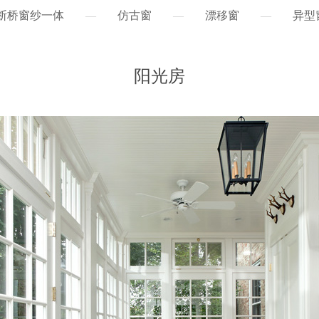
断桥窗纱一体
仿古窗
漂移窗
异型
—
—
—
阳光房