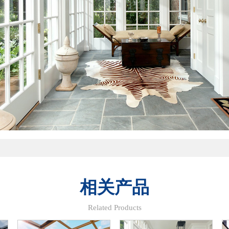
相关产品
Related Products