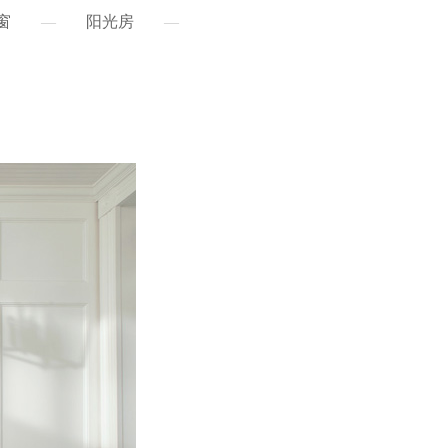
窗
阳光房
—
—