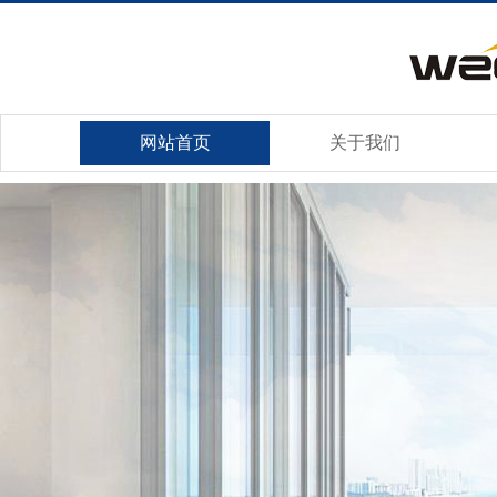
网站首页
关于我们