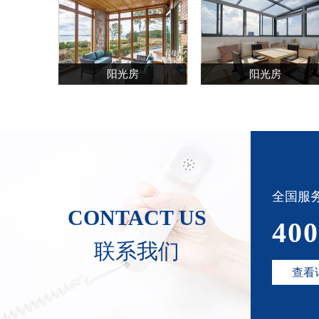
阳光房
阳光房
全国服
CONTACT US
400
联系我们
查看