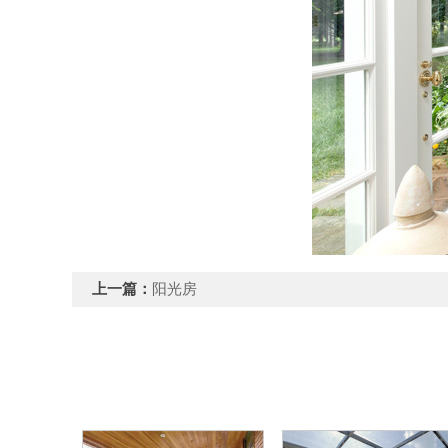
上一篇：
阳光房