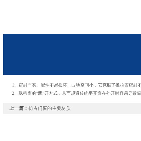
1、密封严实、配件不易损坏、占地空间小，它克服了推拉窗密封不
2、飘移窗的“飘”开方式，从而规避传统平开窗在外开时容易导致窗
上一篇：
仿古门窗的主要材质